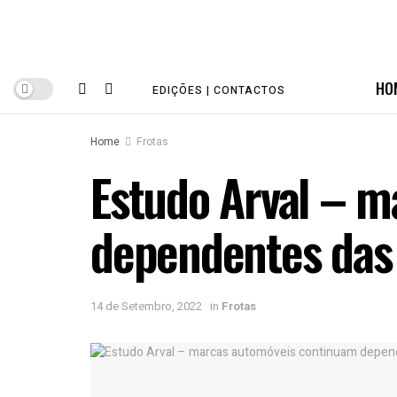
HO
EDIÇÕES | CONTACTOS
Home
Frotas
Estudo Arval – 
dependentes das 
14 de Setembro, 2022
in
Frotas