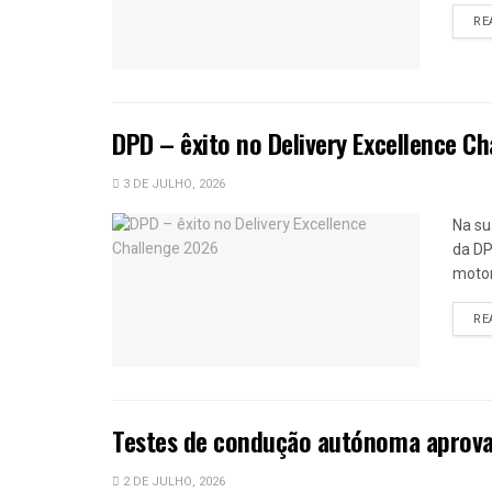
RE
DPD – êxito no Delivery Excellence C
3 DE JULHO, 2026
Na su
da DP
motor
RE
Testes de condução autónoma aprova
2 DE JULHO, 2026