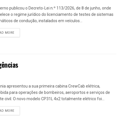
erno publicou o Decreto-Lei n.º 113/2026, de 8 de junho, onde
elece o regime jurídico do licenciamento de testes de sistemas
áticos de condução, instalados em veículos...
DETAILS
AD MORE
gências
nia apresentou a sua primeira cabina CrewCab elétrica,
bida para operações de bombeiros, aeroportos e serviços de
te civil. O novo modelo CP31L 4x2 totalmente elétrico foi...
DETAILS
AD MORE