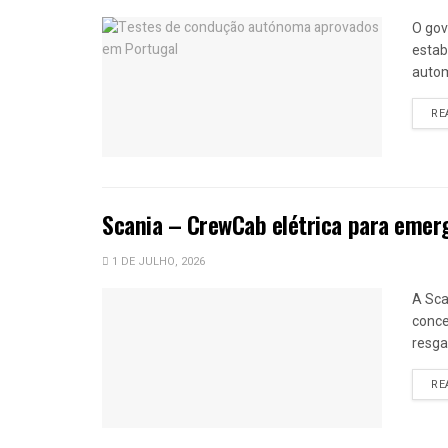
O gov
estab
autom
RE
Scania – CrewCab elétrica para emer
1 DE JULHO, 2026
A Sca
conce
resga
RE