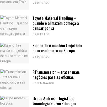
3 DIAS AGO
Toyota Material Handling –
quando o armazém começa a
pensar por si
4 DIAS AGO
Kumho Tire mantém trajetória
de crescimento na Europa
5 DIAS AGO
RTransmission – trazer mais
negócios para as oficinas
1 SEMANA AGO
Grupo Andrés – logística,
tecnologia e diversificação