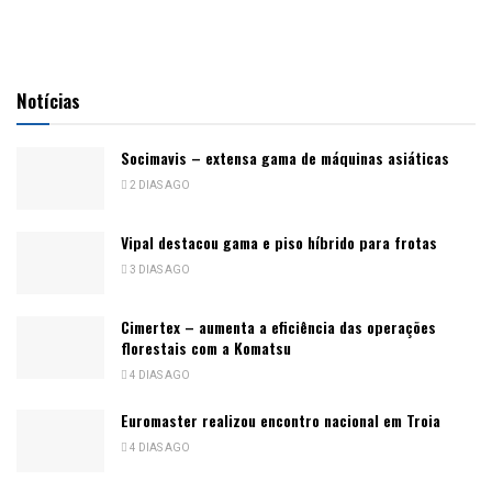
Notícias
Socimavis – extensa gama de máquinas asiáticas
2 DIAS AGO
Vipal destacou gama e piso híbrido para frotas
3 DIAS AGO
Cimertex – aumenta a eficiência das operações
florestais com a Komatsu
4 DIAS AGO
Euromaster realizou encontro nacional em Troia
4 DIAS AGO