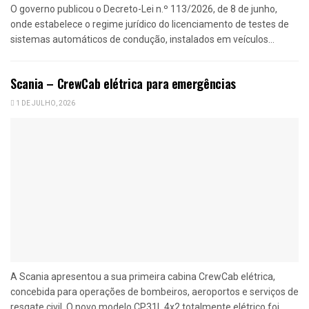
O governo publicou o Decreto-Lei n.º 113/2026, de 8 de junho,
onde estabelece o regime jurídico do licenciamento de testes de
sistemas automáticos de condução, instalados em veículos...
Scania – CrewCab elétrica para emergências
1 DE JULHO, 2026
A Scania apresentou a sua primeira cabina CrewCab elétrica,
concebida para operações de bombeiros, aeroportos e serviços de
resgate civil. O novo modelo CP31L 4x2 totalmente elétrico foi...