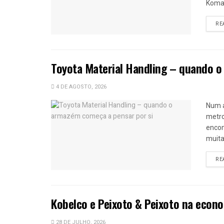
Komat
RE
Toyota Material Handling – quando o
4 DE AGOSTO, 2026
Num 
metro
encom
muitas
RE
Kobelco e Peixoto & Peixoto na econo
28 DE JULHO, 2026