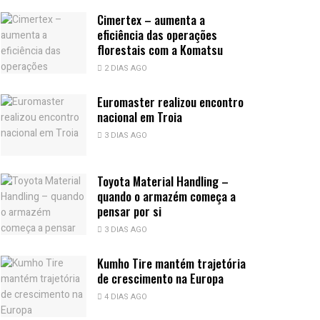
Cimertex – aumenta a
eficiência das operações
florestais com a Komatsu
2 DIAS AGO
Euromaster realizou encontro
nacional em Troia
3 DIAS AGO
Toyota Material Handling –
quando o armazém começa a
pensar por si
3 DIAS AGO
Kumho Tire mantém trajetória
de crescimento na Europa
4 DIAS AGO