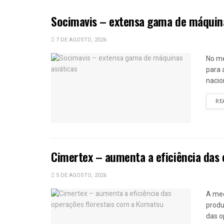
Socimavis – extensa gama de máquina
7 DE AGOSTO, 2026
No me
para a
nacio
RE
Cimertex – aumenta a eficiência das
5 DE AGOSTO, 2026
A mec
produ
das o