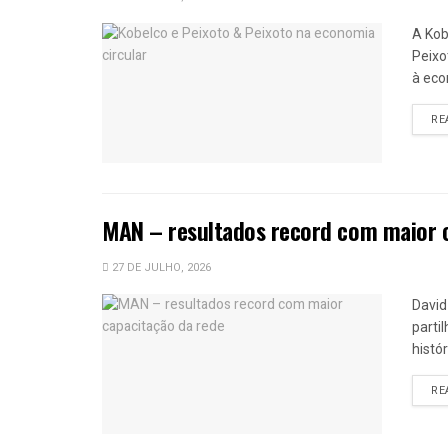
A Kob
Peixo
à eco
RE
MAN – resultados record com maior 
27 DE JULHO, 2026
David
parti
histó
RE