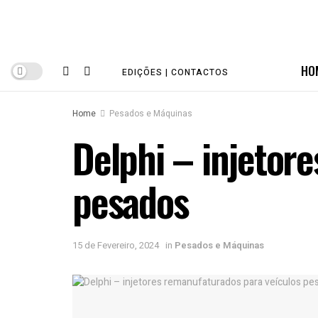
HO
EDIÇÕES | CONTACTOS
Home
Pesados e Máquinas
Delphi – injetor
pesados
15 de Fevereiro, 2024
in
Pesados e Máquinas