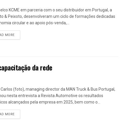
elco KCME em parceria com o seu distribuidor em Portugal, a
to & Peixoto, desenvolveram um ciclo de formações dedicadas
nomia circular e ao apoio pós-venda,...
DETAILS
AD MORE
capacitação da rede
 Carlos (foto), managing director da MAN Truck & Bus Portugal,
lhou nesta entrevista a Revista Automotive os resultados
ricos alcançados pela empresa em 2025, bem como o...
DETAILS
AD MORE