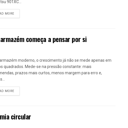
su 901XC...
DETAILS
AD MORE
 armazém começa a pensar por si
armazém moderno, o crescimento já não se mede apenas em
s quadrados. Mede-se na pressão constante: mais
endas, prazos mais curtos, menos margem para erro e,
...
DETAILS
AD MORE
mia circular