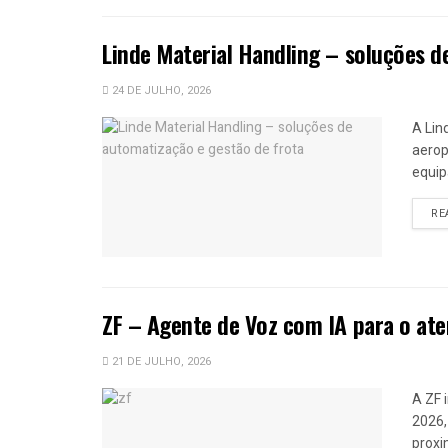
Linde Material Handling – soluções d
24 DE JULHO, 2026
A Lin
aerop
equip
RE
ZF – Agente de Voz com IA para o ate
21 DE JULHO, 2026
A ZF 
2026,
proxi