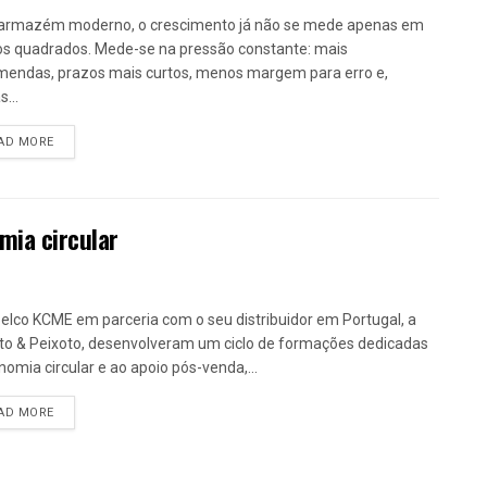
armazém moderno, o crescimento já não se mede apenas em
s quadrados. Mede-se na pressão constante: mais
endas, prazos mais curtos, menos margem para erro e,
...
DETAILS
AD MORE
mia circular
elco KCME em parceria com o seu distribuidor em Portugal, a
to & Peixoto, desenvolveram um ciclo de formações dedicadas
nomia circular e ao apoio pós-venda,...
DETAILS
AD MORE