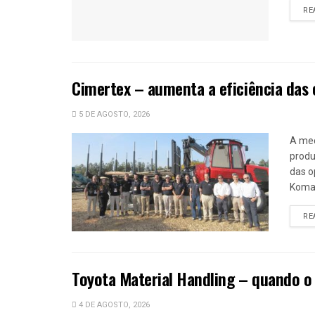
RE
Cimertex – aumenta a eficiência das
5 DE AGOSTO, 2026
A mec
produ
das o
Komat
RE
Toyota Material Handling – quando o
4 DE AGOSTO, 2026