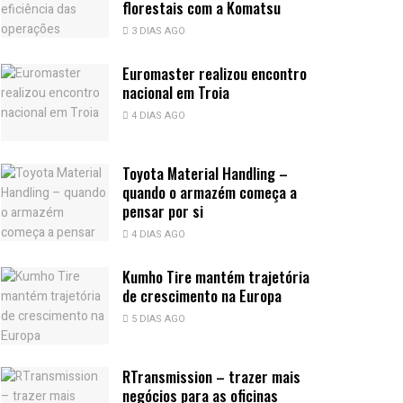
florestais com a Komatsu
3 DIAS AGO
Euromaster realizou encontro
nacional em Troia
4 DIAS AGO
Toyota Material Handling –
quando o armazém começa a
pensar por si
4 DIAS AGO
Kumho Tire mantém trajetória
de crescimento na Europa
5 DIAS AGO
RTransmission – trazer mais
negócios para as oficinas