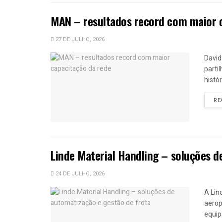
MAN – resultados record com maior 
27 DE JULHO, 2026
David
parti
histó
RE
Linde Material Handling – soluções d
24 DE JULHO, 2026
A Lin
aerop
equip