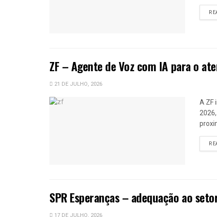
RE
ZF – Agente de Voz com IA para o ate
21 DE JULHO, 2026
A ZF 
2026,
proxi
RE
SPR Esperanças – adequação ao setor
17 DE JULHO, 2026