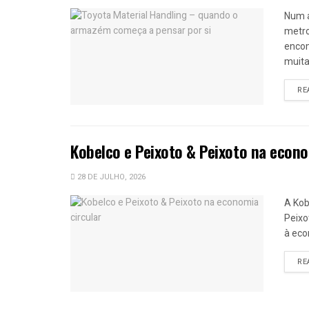
Num 
metro
encom
muitas
RE
Kobelco e Peixoto & Peixoto na econo
28 DE JULHO, 2026
A Kob
Peixo
à eco
RE