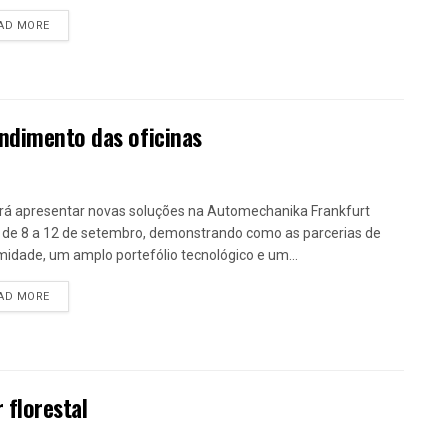
DETAILS
AD MORE
ndimento das oficinas
irá apresentar novas soluções na Automechanika Frankfurt
 de 8 a 12 de setembro, demonstrando como as parcerias de
midade, um amplo portefólio tecnológico e um...
DETAILS
AD MORE
 florestal