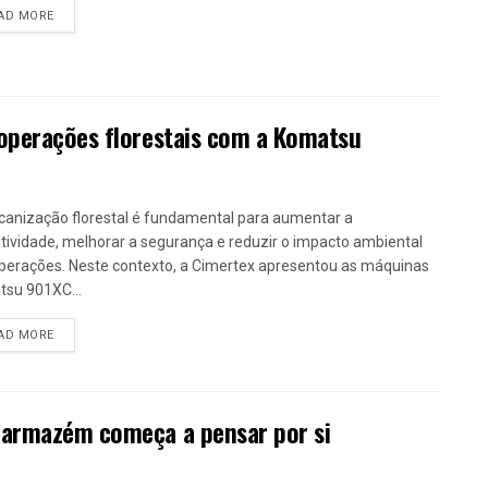
DETAILS
AD MORE
 operações florestais com a Komatsu
anização florestal é fundamental para aumentar a
tividade, melhorar a segurança e reduzir o impacto ambiental
perações. Neste contexto, a Cimertex apresentou as máquinas
su 901XC...
DETAILS
AD MORE
 armazém começa a pensar por si