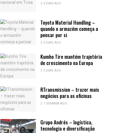
4 DIAS AGO
Toyota Material Handling –
quando o armazém começa a
pensar por si
4 DIAS AGO
Kumho Tire mantém trajetória
de crescimento na Europa
5 DIAS AGO
RTransmission – trazer mais
negócios para as oficinas
1 SEMANA AGO
Grupo Andrés – logística,
tecnologia e diversificação