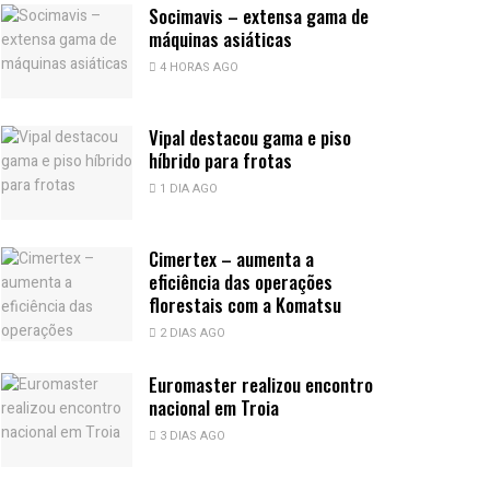
Socimavis – extensa gama de
máquinas asiáticas
4 HORAS AGO
Vipal destacou gama e piso
híbrido para frotas
1 DIA AGO
Cimertex – aumenta a
eficiência das operações
florestais com a Komatsu
2 DIAS AGO
Euromaster realizou encontro
nacional em Troia
3 DIAS AGO