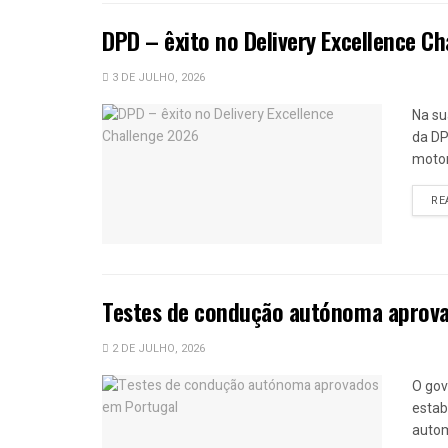
DPD – êxito no Delivery Excellence C
3 DE JULHO, 2026
Na su
da DP
motor
RE
Testes de condução autónoma aprova
2 DE JULHO, 2026
O gov
estab
autom