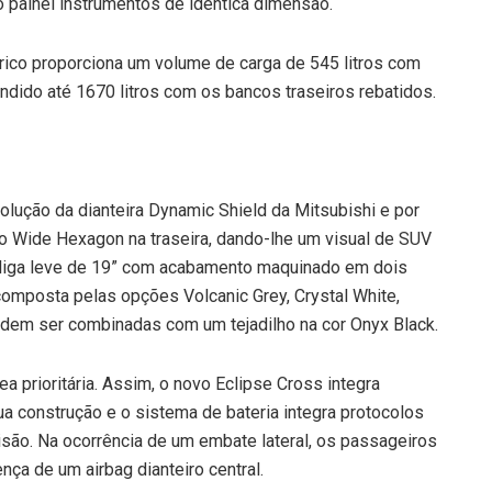
o painel instrumentos de idêntica dimensão.
trico proporciona um volume de carga de 545 litros com
dido até 1670 litros com os bancos traseiros rebatidos.
volução da dianteira Dynamic Shield da Mitsubishi e por
 Wide Hexagon na traseira, dando-lhe um visual de SUV
 liga leve de 19” com acabamento maquinado em dois
 composta pelas opções Volcanic Grey, Crystal White,
odem ser combinadas com um tejadilho na cor Onyx Black.
 prioritária. Assim, o novo Eclipse Cross integra
a construção e o sistema de bateria integra protocolos
são. Na ocorrência de um embate lateral, os passageiros
ça de um airbag dianteiro central.