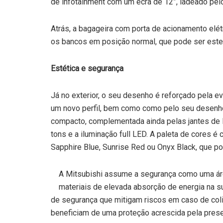
de infotainment com um ecrã de 12”, ladeado pel
Atrás, a bagageira com porta de acionamento elé
os bancos em posição normal, que pode ser esten
Estética e segurança
Já no exterior, o seu desenho é reforçado pela e
um novo perfil, bem como como pelo seu desenho
compacto, complementada ainda pelas jantes de
tons e a iluminação full LED. A paleta de cores é
Sapphire Blue, Sunrise Red ou Onyx Black, que p
A Mitsubishi assume a segurança como uma área
materiais de elevada absorção de energia na su
de segurança que mitigam riscos em caso de coli
beneficiam de uma proteção acrescida pela presen