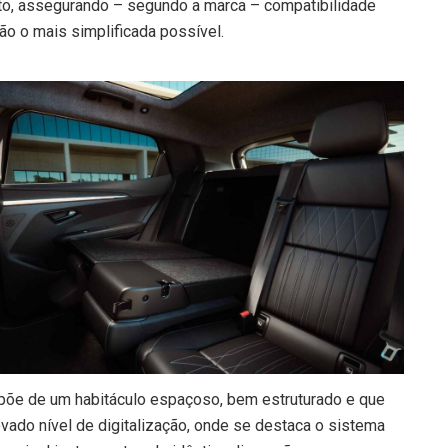
nto, assegurando – segundo a marca – compatibilidade
ção o mais simplificada possível.
spõe de um habitáculo espaçoso, bem estruturado e que
evado nível de digitalização, onde se destaca o sistema