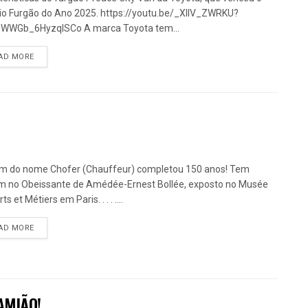
o Furgão do Ano 2025. https://youtu.be/_XllV_ZWRKU?
QWWGb_6HyzqISCo A marca Toyota tem...
DETAILS
AD MORE
m do nome Chofer (Chauffeur) completou 150 anos! Tem
m no Obeissante de Amédée-Ernest Bollée, exposto no Musée
ts et Métiers em Paris. . . . ....
DETAILS
AD MORE
AMIÃO!