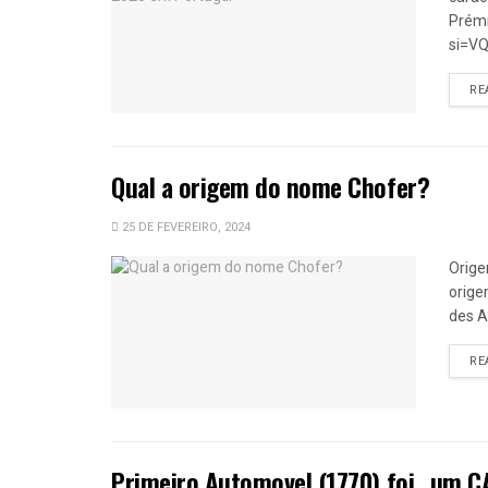
Prémi
si=V
RE
Qual a origem do nome Chofer?
25 DE FEVEREIRO, 2024
Orige
orige
des Ar
RE
Primeiro Automovel (1770) foi…um C