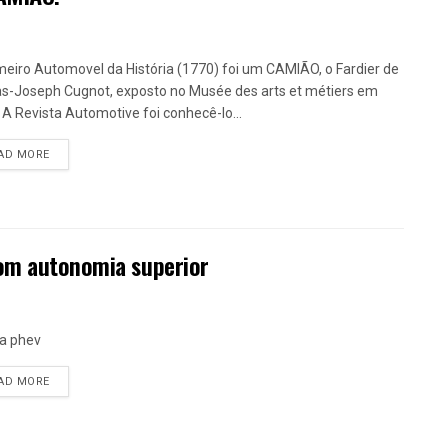
meiro Automovel da História (1770) foi um CAMIÃO, o Fardier de
as-Joseph Cugnot, exposto no Musée des arts et métiers em
. A Revista Automotive foi conhecê-lo...
DETAILS
AD MORE
com autonomia superior
a phev
DETAILS
AD MORE