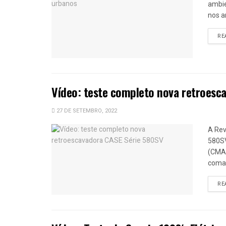
ambie
nos a
RE
Vídeo: teste completo nova retroesc
27 DE SETEMBRO, 2022
A Rev
580SV
(CMA)
coman
RE