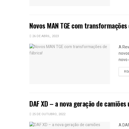
Novos MAN TGE com transformações 
26 DE ABRIL, 2023
A Rev
novos
novo 
RE
DAF XD – a nova geração de camiões
25 DE OUTUBRO, 2022
A DAF