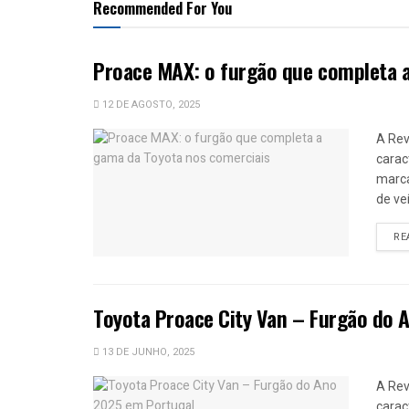
Recommended For You
Proace MAX: o furgão que completa 
12 DE AGOSTO, 2025
A Rev
carac
marca
de ve
RE
Toyota Proace City Van – Furgão do 
13 DE JUNHO, 2025
A Rev
carac