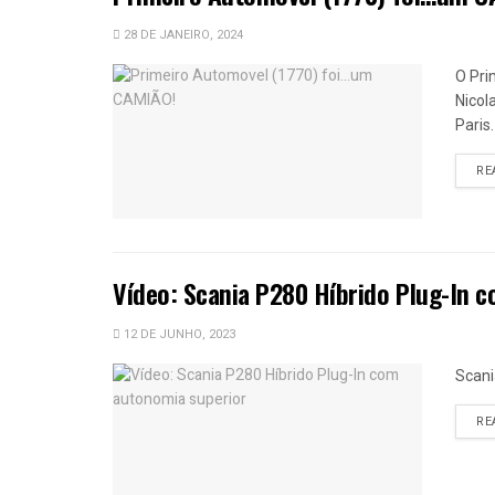
28 DE JANEIRO, 2024
O Pri
Nicol
Paris
RE
Vídeo: Scania P280 Híbrido Plug-In 
12 DE JUNHO, 2023
Scani
RE