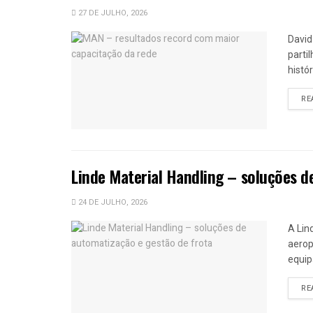
27 DE JULHO, 2026
David
parti
histó
RE
Linde Material Handling – soluções d
24 DE JULHO, 2026
A Lin
aerop
equip
RE