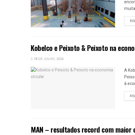
encom
muitas
RE
Kobelco e Peixoto & Peixoto na econo
28 DE JULHO, 2026
A Kob
Peixo
à eco
RE
MAN – resultados record com maior 