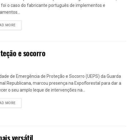
foi o caso do fabricante português de implementos e
amentos...
DETAILS
AD MORE
oteção e socorro
dade de Emergência de Proteção e Socorro (UEPS) da Guarda
nal Republicana, marcou presença na Expoflorestal para dar a
cer o seu amplo leque de intervenções na...
DETAILS
AD MORE
ais versátil