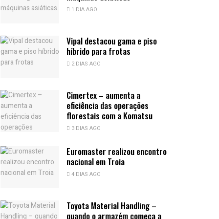
1 DIA AGO
Vipal destacou gama e piso
híbrido para frotas
2 DIAS AGO
Cimertex – aumenta a
eficiência das operações
florestais com a Komatsu
3 DIAS AGO
Euromaster realizou encontro
nacional em Troia
4 DIAS AGO
Toyota Material Handling –
quando o armazém começa a