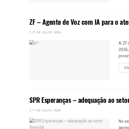
ZF – Agente de Voz com IA para o ate
21 DE JULHO, 2026
A ZF 
2026,
proxi
RE
SPR Esperanças – adequação ao setor
17 DE JULHO, 2026
No sa
apres