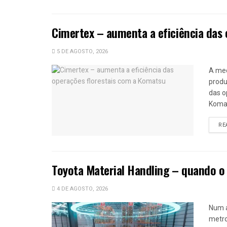
Cimertex – aumenta a eficiência das
5 DE AGOSTO, 2026
A mec
produ
das o
Komat
RE
Toyota Material Handling – quando o
4 DE AGOSTO, 2026
Num 
metro