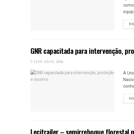
como 
equip
RE
GNR capacitada para intervenção, pr
15 DE JULHO, 2026
A Uni
Nacio
conhe
RE
Lecitrailer – semirreboque florestal m