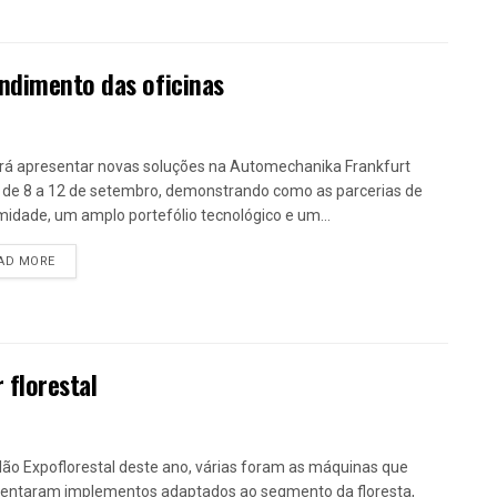
ndimento das oficinas
irá apresentar novas soluções na Automechanika Frankfurt
 de 8 a 12 de setembro, demonstrando como as parcerias de
midade, um amplo portefólio tecnológico e um...
DETAILS
AD MORE
 florestal
lão Expoflorestal deste ano, várias foram as máquinas que
entaram implementos adaptados ao segmento da floresta,