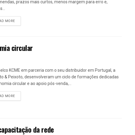
endas, prazos mais curtos, menos margem para erro e,
...
DETAILS
AD MORE
mia circular
elco KCME em parceria com o seu distribuidor em Portugal, a
to & Peixoto, desenvolveram um ciclo de formações dedicadas
nomia circular e ao apoio pós-venda,...
DETAILS
AD MORE
capacitação da rede