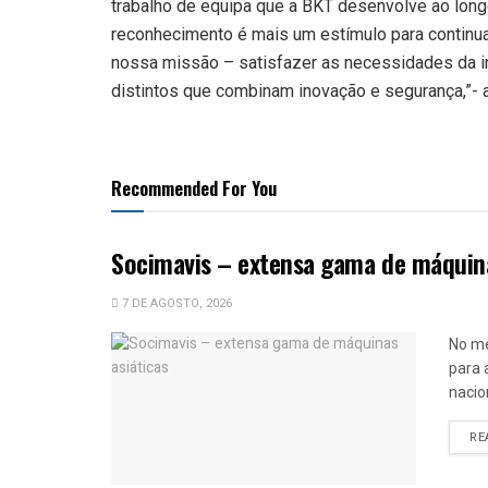
trabalho de equipa que a BKT desenvolve ao long
reconhecimento é mais um estímulo para continu
nossa missão – satisfazer as necessidades da i
distintos que combinam inovação e segurança,”- 
Recommended For You
Socimavis – extensa gama de máquina
7 DE AGOSTO, 2026
No me
para a
nacio
RE