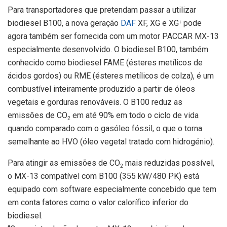
Para transportadores que pretendam passar a utilizar
biodiesel B100, a nova geração
DAF
XF, XG e XG
pode
+
agora também ser fornecida com um motor PACCAR MX-13
especialmente desenvolvido. O biodiesel B100, também
conhecido como biodiesel FAME (ésteres metílicos de
ácidos gordos) ou RME (ésteres metílicos de colza), é um
combustível inteiramente produzido a partir de óleos
vegetais e gorduras renováveis. O B100 reduz as
emissões de CO
em até 90% em todo o ciclo de vida
2
quando comparado com o gasóleo fóssil, o que o torna
semelhante ao HVO (óleo vegetal tratado com hidrogénio).
Para atingir as emissões de CO
mais reduzidas possível,
2
o MX-13 compatível com B100 (355 kW/480 PK) está
equipado com software especialmente concebido que tem
em conta fatores como o valor calorífico inferior do
biodiesel.