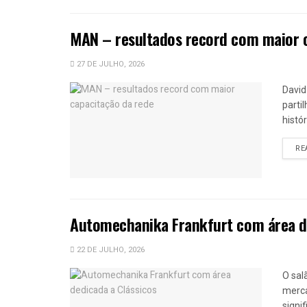
MAN – resultados record com maior 
27 DE JULHO, 2026
David
parti
histó
RE
Automechanika Frankfurt com área de
22 DE JULHO, 2026
O sal
merca
signi