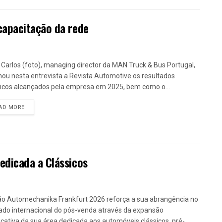
capacitação da rede
 Carlos (foto), managing director da MAN Truck & Bus Portugal,
lhou nesta entrevista a Revista Automotive os resultados
ricos alcançados pela empresa em 2025, bem como o...
DETAILS
AD MORE
dicada a Clássicos
ão Automechanika Frankfurt 2026 reforça a sua abrangência no
do internacional do pós-venda através da expansão
ficativa da sua área dedicada aos automóveis clássicos, pré-