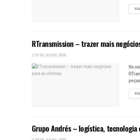
RE
RTransmission – trazer mais negócios
31 DE JULHO, 2026
No sa
RTran
peças
RE
Grupo Andrés – logística, tecnologia 
30 DE JULHO, 2026