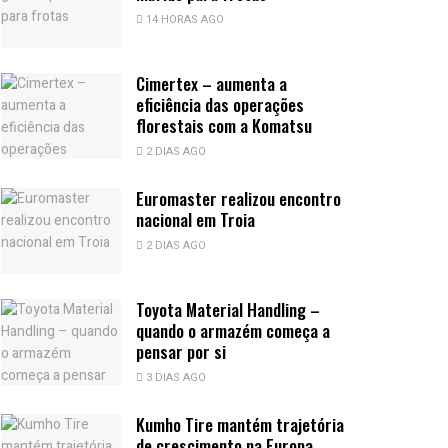
14 HORAS AGO
Cimertex – aumenta a
eficiência das operações
florestais com a Komatsu
2 DIAS AGO
Euromaster realizou encontro
nacional em Troia
2 DIAS AGO
Toyota Material Handling –
quando o armazém começa a
pensar por si
3 DIAS AGO
Kumho Tire mantém trajetória
de crescimento na Europa