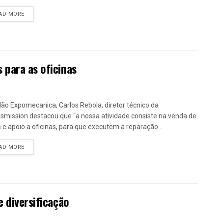
DETAILS
AD MORE
 para as oficinas
lão Expomecanica, Carlos Rebola, diretor técnico da
smission destacou que “a nossa atividade consiste na venda de
 e apoio a oficinas, para que executem a reparação...
DETAILS
AD MORE
e diversificação