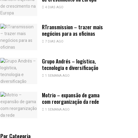
4 DIAS AGO
RTransmission – trazer mais
negócios para as oficinas
7 DIAS AGO
Grupo Andrés – logística,
tecnologia e diversificação
1 SEMANA AGO
Motrio – expansão de gama
com reorganização da rede
1 SEMANA AGO
Por Categoria