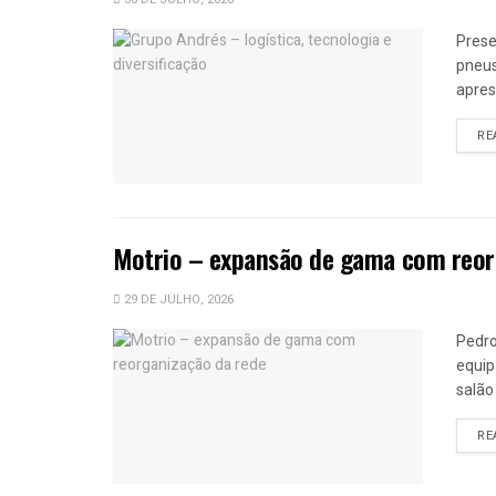
Prese
pneus
apres
RE
Motrio – expansão de gama com reor
29 DE JULHO, 2026
Pedro
equip
salão
RE