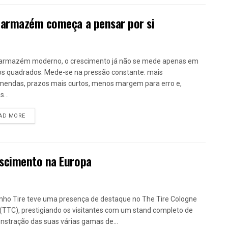
 armazém começa a pensar por si
armazém moderno, o crescimento já não se mede apenas em
s quadrados. Mede-se na pressão constante: mais
endas, prazos mais curtos, menos margem para erro e,
...
DETAILS
AD MORE
escimento na Europa
ho Tire teve uma presença de destaque no The Tire Cologne
(TTC), prestigiando os visitantes com um stand completo de
stração das suas várias gamas de...