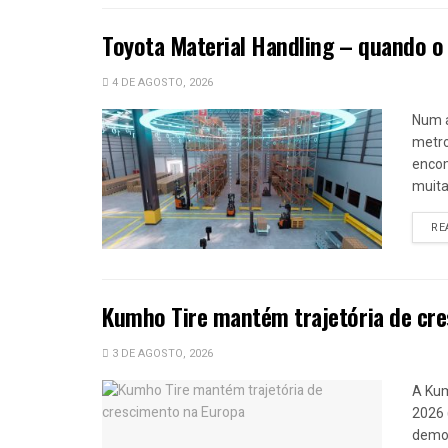
Toyota Material Handling – quando o
4 DE AGOSTO, 2026
Num 
metro
encom
muitas
RE
Kumho Tire mantém trajetória de cr
3 DE AGOSTO, 2026
A Kum
2026 
demon