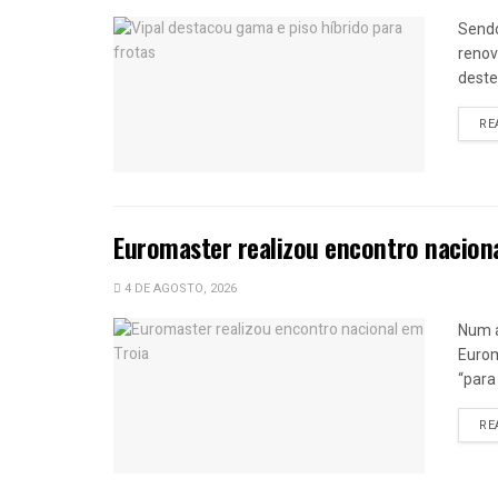
Sendo
renov
deste
RE
Euromaster realizou encontro nacion
4 DE AGOSTO, 2026
Num a
Eurom
“para
RE