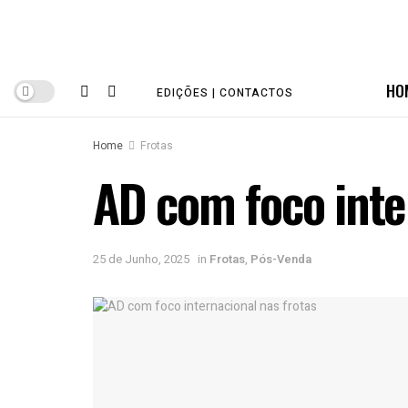
HO
EDIÇÕES | CONTACTOS
Home
Frotas
AD com foco inte
25 de Junho, 2025
in
Frotas
,
Pós-Venda