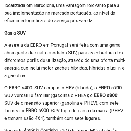
localizada em Barcelona, uma vantagem relevante para a
sua implementação no mercado português, ao nível da
eficiência logística e do serviço pós-venda.
Gama SUV
A estreia da EBRO em Portugal será feita com uma gama
abrangente de quatro modelos SUV, para as cobertura dos
diferentes perfis de utilização, através de uma oferta multi-
energia que inclui motorizações híbridas, híbridas plug-in e
a gasolina.
O
EBRO s400
: SUV compacto HEV (híbrido); o
EBRO s700
:
SUV versátil e familiar (gasolina e PHEV); o
EBRO s800
:
SUV de dimensão superior (gasolina e PHEV), com sete
lugares; o
EBRO s900
: SUV topo de gama da marca (PHEV
e transmissão 4X4), também com sete lugares.
Segundo
António Coutinho
, CEO do Grupo MCoutinho “a