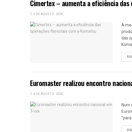
Cimertex – aumenta a eficiência das
5 DE AGOSTO, 2026
A mec
produ
das o
Komat
RE
Euromaster realizou encontro nacion
4 DE AGOSTO, 2026
Num a
Eurom
“para
RE