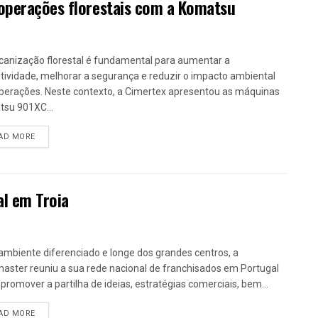
 operações florestais com a Komatsu
anização florestal é fundamental para aumentar a
tividade, melhorar a segurança e reduzir o impacto ambiental
perações. Neste contexto, a Cimertex apresentou as máquinas
su 901XC...
DETAILS
AD MORE
al em Troia
mbiente diferenciado e longe dos grandes centros, a
aster reuniu a sua rede nacional de franchisados em Portugal
 promover a partilha de ideias, estratégias comerciais, bem...
DETAILS
AD MORE