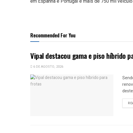
em Espanha e Portugal e mais de 750 mil veículo
Recommended For You
Vipal destacou gama e piso híbrido p
6 DE AGOSTO, 2026
Sendo
renov
deste
RE