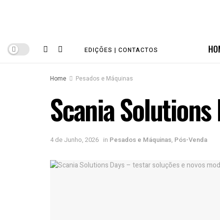
HO
EDIÇÕES | CONTACTOS
Home
Pesados e Máquinas
Scania Solutions
4 de Junho, 2026
in
Pesados e Máquinas
,
Pós-Venda