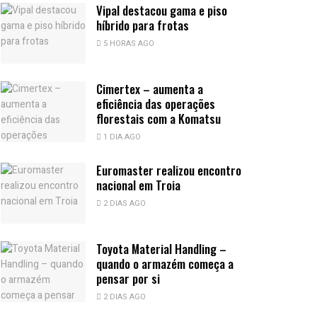
Vipal destacou gama e piso
híbrido para frotas
5 HORAS AGO
Cimertex – aumenta a
eficiência das operações
florestais com a Komatsu
1 DIA AGO
Euromaster realizou encontro
nacional em Troia
2 DIAS AGO
Toyota Material Handling –
quando o armazém começa a
pensar por si
2 DIAS AGO