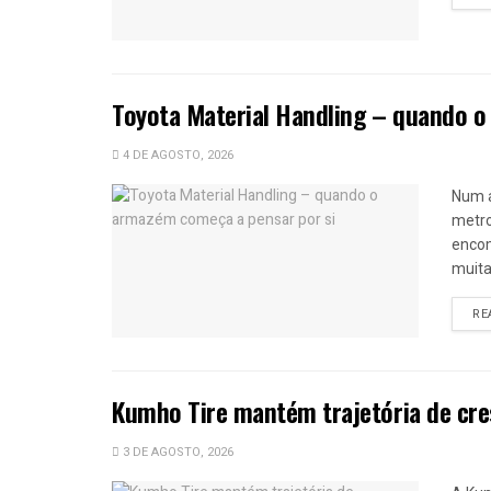
Toyota Material Handling – quando o
4 DE AGOSTO, 2026
Num 
metro
encom
muitas
RE
Kumho Tire mantém trajetória de cr
3 DE AGOSTO, 2026