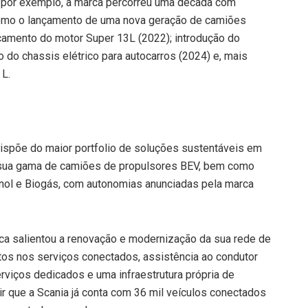
 por exemplo, a marca percorreu uma década com
como o lançamento de uma nova geração de camiões
nçamento do motor Super 13L (2022); introdução do
 do chassis elétrico para autocarros (2024) e, mais
 L.
ispõe do maior portfolio de soluções sustentáveis em
a sua gama de camiões de propulsores BEV, bem como
anol e Biogás, com autonomias anunciadas pela marca
ca salientou a renovação e modernização da sua rede de
tos nos serviços conectados, assistência ao condutor
viços dedicados e uma infraestrutura própria de
ir que a Scania já conta com 36 mil veículos conectados