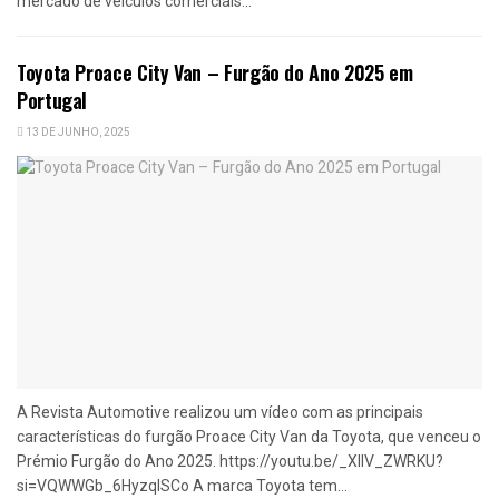
mercado de veículos comerciais...
Toyota Proace City Van – Furgão do Ano 2025 em
Portugal
13 DE JUNHO, 2025
A Revista Automotive realizou um vídeo com as principais
características do furgão Proace City Van da Toyota, que venceu o
Prémio Furgão do Ano 2025. https://youtu.be/_XllV_ZWRKU?
si=VQWWGb_6HyzqISCo A marca Toyota tem...