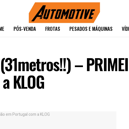
ME
PÓS-VENDA
FROTAS
PESADOS E MÁQUINAS
VÍD
r (31metros!!) – PRI
 a KLOG