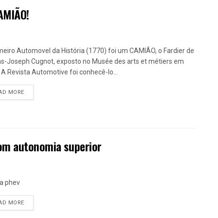
AMIÃO!
meiro Automovel da História (1770) foi um CAMIÃO, o Fardier de
as-Joseph Cugnot, exposto no Musée des arts et métiers em
. A Revista Automotive foi conhecê-lo...
DETAILS
AD MORE
com autonomia superior
a phev
DETAILS
AD MORE