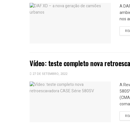
A DAF
ambie
nos a
RE
Vídeo: teste completo nova retroesc
27 DE SETEMBRO, 2022
A Rev
580SV
(CMA)
coman
RE