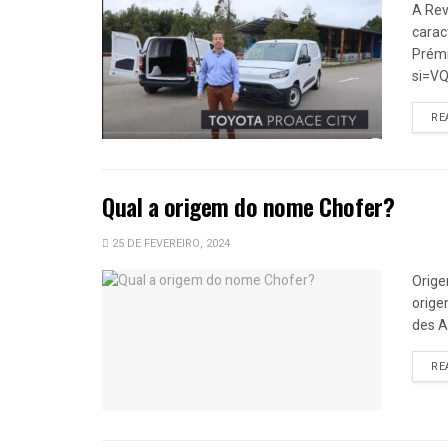
A Rev
carac
Prémi
si=V
RE
Qual a origem do nome Chofer?
25 DE FEVEREIRO, 2024
Orige
orige
des Ar
RE