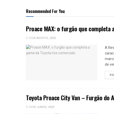
Recommended For You
Proace MAX: o furgão que completa 
12 DE AGOSTO, 2025
A Rev
carac
marca
de ve
RE
Toyota Proace City Van – Furgão do 
13 DE JUNHO, 2025