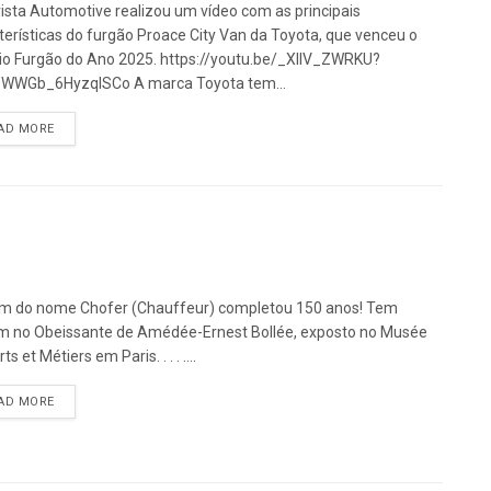
ista Automotive realizou um vídeo com as principais
terísticas do furgão Proace City Van da Toyota, que venceu o
o Furgão do Ano 2025. https://youtu.be/_XllV_ZWRKU?
QWWGb_6HyzqISCo A marca Toyota tem...
DETAILS
AD MORE
m do nome Chofer (Chauffeur) completou 150 anos! Tem
m no Obeissante de Amédée-Ernest Bollée, exposto no Musée
ts et Métiers em Paris. . . . ....
DETAILS
AD MORE