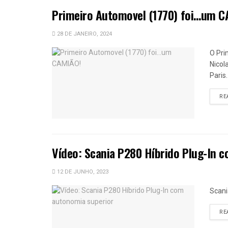
Primeiro Automovel (1770) foi…um C
28 DE JANEIRO, 2024
O Pri
Nicol
Paris
RE
Vídeo: Scania P280 Híbrido Plug-In 
12 DE JUNHO, 2023
Scani
RE