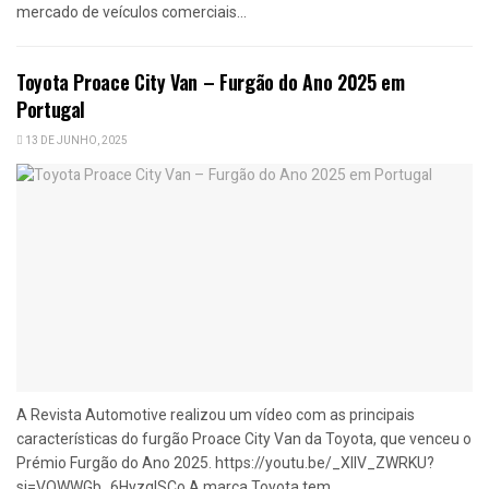
mercado de veículos comerciais...
Toyota Proace City Van – Furgão do Ano 2025 em
Portugal
13 DE JUNHO, 2025
A Revista Automotive realizou um vídeo com as principais
características do furgão Proace City Van da Toyota, que venceu o
Prémio Furgão do Ano 2025. https://youtu.be/_XllV_ZWRKU?
si=VQWWGb_6HyzqISCo A marca Toyota tem...