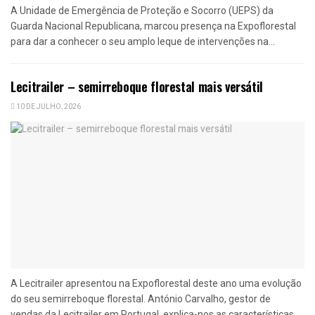
A Unidade de Emergência de Proteção e Socorro (UEPS) da
Guarda Nacional Republicana, marcou presença na Expoflorestal
para dar a conhecer o seu amplo leque de intervenções na...
Lecitrailer – semirreboque florestal mais versátil
10 DE JULHO, 2026
A Lecitrailer apresentou na Expoflorestal deste ano uma evolução
do seu semirreboque florestal. António Carvalho, gestor de
vendas da Lecitrailer em Portugal, explica-nos as características