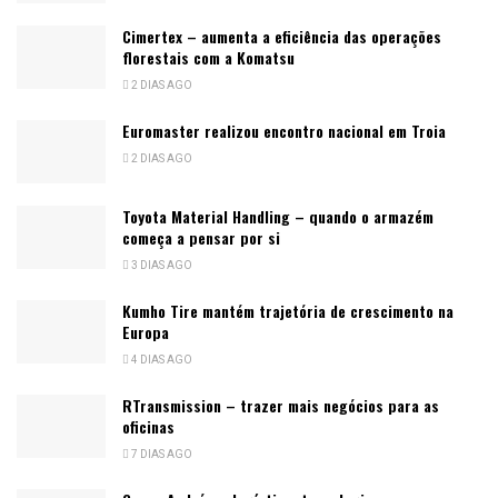
Cimertex – aumenta a eficiência das operações
florestais com a Komatsu
2 DIAS AGO
Euromaster realizou encontro nacional em Troia
2 DIAS AGO
Toyota Material Handling – quando o armazém
começa a pensar por si
3 DIAS AGO
Kumho Tire mantém trajetória de crescimento na
Europa
4 DIAS AGO
RTransmission – trazer mais negócios para as
oficinas
7 DIAS AGO