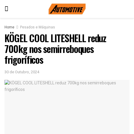
Home
Pesados e Máquinas
KÖGEL COOL LITESHELL reduz
700kg nos semirreboques
frigoríficos
30 de Outubro, 2024