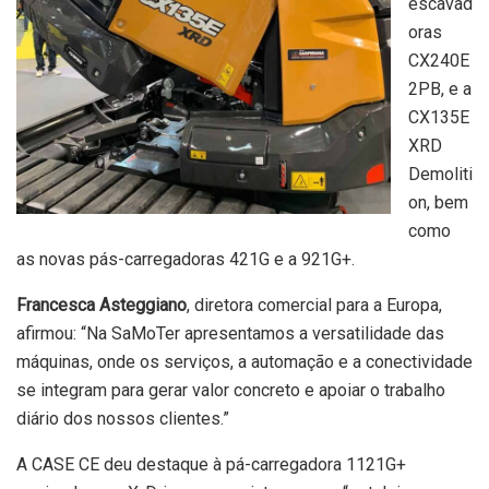
escavad
oras
CX240E
2PB, e a
CX135E
XRD
Demoliti
on, bem
como
as novas pás-carregadoras 421G e a 921G+.
Francesca Asteggiano
, diretora comercial para a Europa,
afirmou: “Na SaMoTer apresentamos a versatilidade das
máquinas, onde os serviços, a automação e a conectividade
se integram para gerar valor concreto e apoiar o trabalho
diário dos nossos clientes.”
A CASE CE deu destaque à pá-carregadora 1121G+