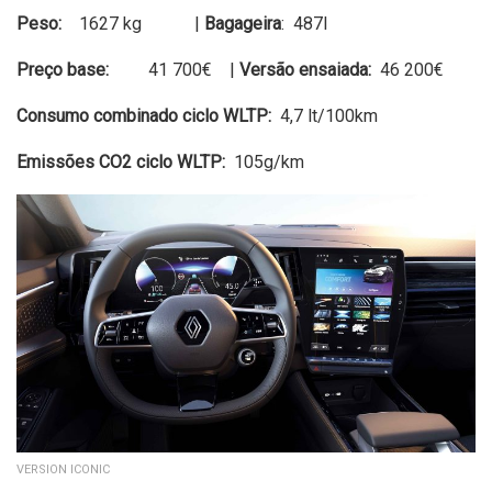
Peso:
1627 kg |
Bagageira
: 487l
Preço base:
41 700€ |
Versão ensaiada:
46 200€
Consumo combinado ciclo WLTP:
4,7 lt/100km
Emissões CO2 ciclo WLTP:
105g/km
VERSION ICONIC