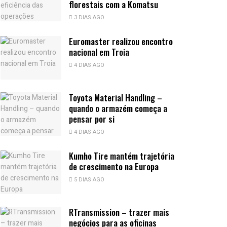
florestais com a Komatsu
3 DIAS AGO
Euromaster realizou encontro
nacional em Troia
4 DIAS AGO
Toyota Material Handling –
quando o armazém começa a
pensar por si
4 DIAS AGO
Kumho Tire mantém trajetória
de crescimento na Europa
5 DIAS AGO
RTransmission – trazer mais
negócios para as oficinas