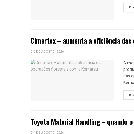
RE
Cimertex – aumenta a eficiência das
5 DE AGOSTO, 2026
A mec
produ
das o
Komat
RE
Toyota Material Handling – quando o
4 DE AGOSTO, 2026