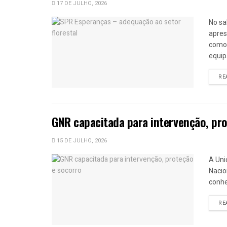
17 DE JULHO, 2026
No sa
apres
como 
equip
RE
GNR capacitada para intervenção, pr
15 DE JULHO, 2026
A Uni
Nacio
conhe
RE