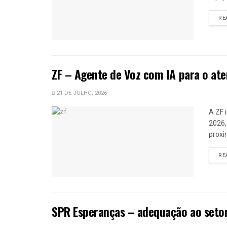
RE
ZF – Agente de Voz com IA para o ate
21 DE JULHO, 2026
A ZF 
2026,
proxi
RE
SPR Esperanças – adequação ao setor