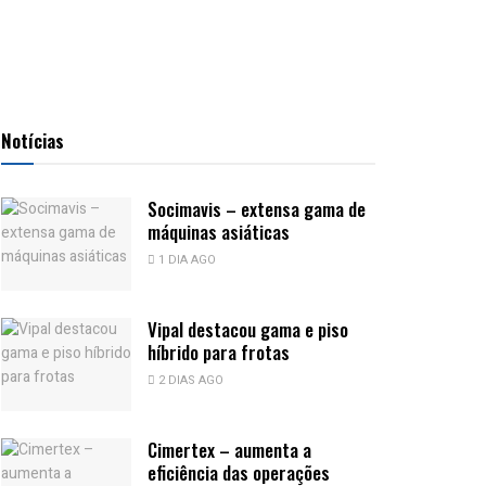
Notícias
Socimavis – extensa gama de
máquinas asiáticas
1 DIA AGO
Vipal destacou gama e piso
híbrido para frotas
2 DIAS AGO
Cimertex – aumenta a
eficiência das operações