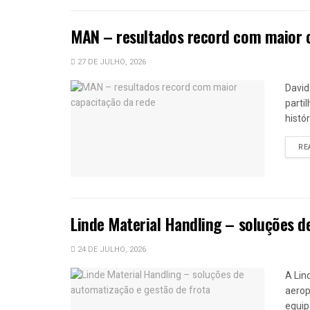
MAN – resultados record com maior 
27 DE JULHO, 2026
David
parti
histó
RE
Linde Material Handling – soluções d
24 DE JULHO, 2026
A Lin
aerop
equip