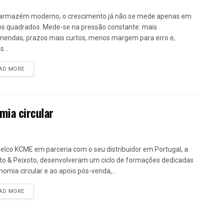
armazém moderno, o crescimento já não se mede apenas em
s quadrados. Mede-se na pressão constante: mais
endas, prazos mais curtos, menos margem para erro e,
...
DETAILS
AD MORE
mia circular
elco KCME em parceria com o seu distribuidor em Portugal, a
to & Peixoto, desenvolveram um ciclo de formações dedicadas
nomia circular e ao apoio pós-venda,...
DETAILS
AD MORE