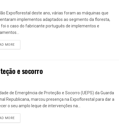
lão Expoflorestal deste ano, várias foram as máquinas que
entaram implementos adaptados ao segmento da floresta,
foi o caso do fabricante português de implementos e
amentos...
DETAILS
AD MORE
oteção e socorro
dade de Emergência de Proteção e Socorro (UEPS) da Guarda
nal Republicana, marcou presença na Expoflorestal para dar a
cer o seu amplo leque de intervenções na...
DETAILS
AD MORE