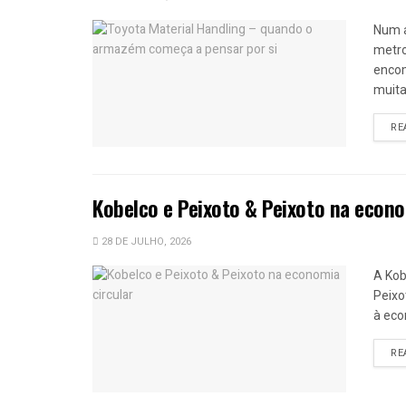
Num 
metro
encom
muitas
RE
Kobelco e Peixoto & Peixoto na econo
28 DE JULHO, 2026
A Kob
Peixo
à eco
RE