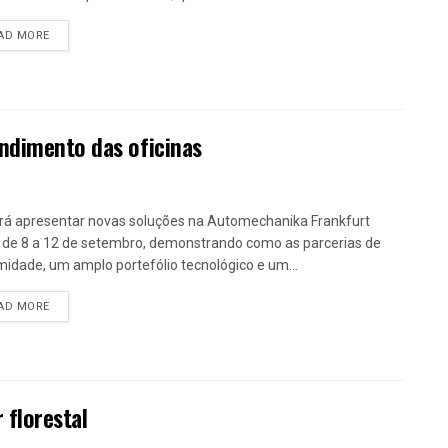
DETAILS
AD MORE
ndimento das oficinas
irá apresentar novas soluções na Automechanika Frankfurt
 de 8 a 12 de setembro, demonstrando como as parcerias de
midade, um amplo portefólio tecnológico e um...
DETAILS
AD MORE
 florestal