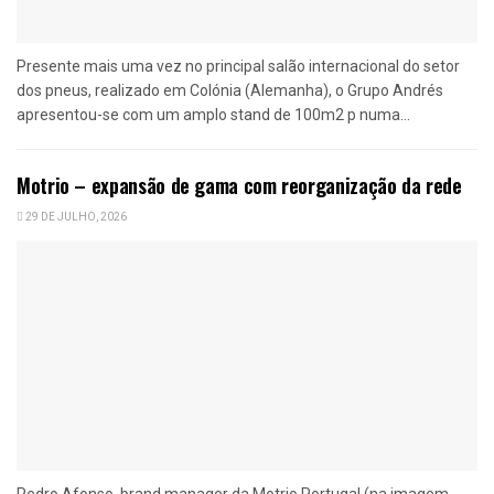
Presente mais uma vez no principal salão internacional do setor
dos pneus, realizado em Colónia (Alemanha), o Grupo Andrés
apresentou-se com um amplo stand de 100m2 p numa...
Motrio – expansão de gama com reorganização da rede
29 DE JULHO, 2026
Pedro Afonso, brand manager da Motrio Portugal (na imagem,