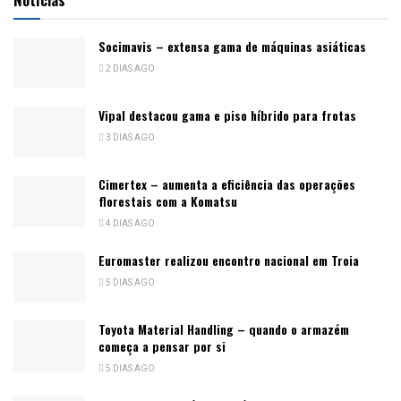
Socimavis – extensa gama de máquinas asiáticas
2 DIAS AGO
Vipal destacou gama e piso híbrido para frotas
3 DIAS AGO
Cimertex – aumenta a eficiência das operações
florestais com a Komatsu
4 DIAS AGO
Euromaster realizou encontro nacional em Troia
5 DIAS AGO
Toyota Material Handling – quando o armazém
começa a pensar por si
5 DIAS AGO