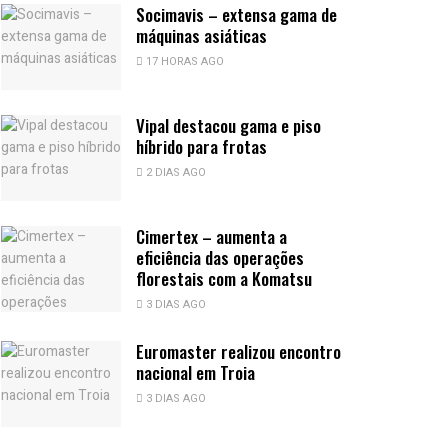
Socimavis – extensa gama de
máquinas asiáticas
17 HORAS AGO
Vipal destacou gama e piso
híbrido para frotas
2 DIAS AGO
Cimertex – aumenta a
eficiência das operações
florestais com a Komatsu
3 DIAS AGO
Euromaster realizou encontro
nacional em Troia
3 DIAS AGO