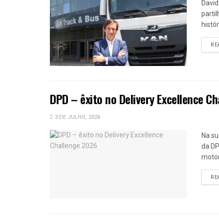
David
parti
histó
RE
DPD – êxito no Delivery Excellence C
3 DE JULHO, 2026
Na su
da DP
motor
RE