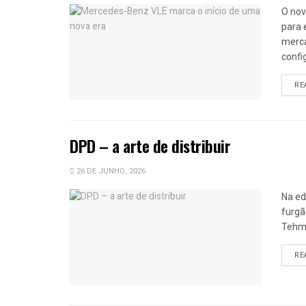
O nov
para 
merca
config
RE
DPD – a arte de distribuir
26 DE JUNHO, 2026
Na ed
furgã
Tehmu
RE