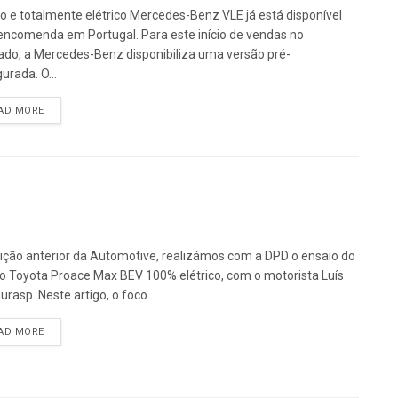
o e totalmente elétrico Mercedes-Benz VLE já está disponível
encomenda em Portugal. Para este início de vendas no
do, a Mercedes-Benz disponibiliza uma versão pré-
urada. O...
DETAILS
AD MORE
ição anterior da Automotive, realizámos com a DPD o ensaio do
o Toyota Proace Max BEV 100% elétrico, com o motorista Luís
rasp. Neste artigo, o foco...
DETAILS
AD MORE