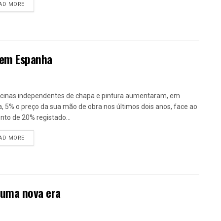
DETAILS
AD MORE
s em Espanha
icinas independentes de chapa e pintura aumentaram, em
, 5% o preço da sua mão de obra nos últimos dois anos, face ao
to de 20% registado...
DETAILS
AD MORE
 uma nova era