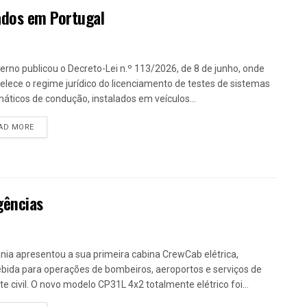
dos em Portugal
erno publicou o Decreto-Lei n.º 113/2026, de 8 de junho, onde
elece o regime jurídico do licenciamento de testes de sistemas
áticos de condução, instalados em veículos...
DETAILS
AD MORE
gências
nia apresentou a sua primeira cabina CrewCab elétrica,
bida para operações de bombeiros, aeroportos e serviços de
te civil. O novo modelo CP31L 4x2 totalmente elétrico foi...