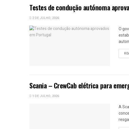
Testes de condução autónoma aprova
2 DE JULHO, 2026
O gov
estab
autom
RE
Scania – CrewCab elétrica para emer
1 DE JULHO, 2026
A Sca
conce
resga