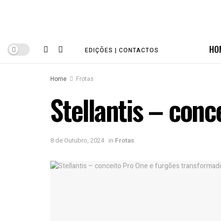
HO
EDIÇÕES | CONTACTOS
Home
Frotas
Stellantis – con
8 de Outubro, 2024
in
Frotas