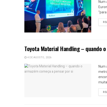
Num a
Eurom
“para
RE
Toyota Material Handling – quando o
4 DE AGOSTO, 2026
Num 
metro
encom
muitas
RE