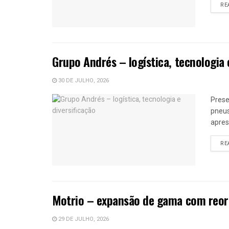
RE
Grupo Andrés – logística, tecnologia 
30 DE JULHO, 2026
Prese
pneus
apres
RE
Motrio – expansão de gama com reor
29 DE JULHO, 2026