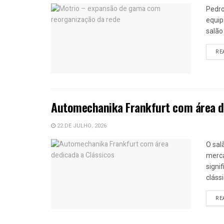
Pedro
equip
salão
RE
Automechanika Frankfurt com área de
22 DE JULHO, 2026
O sal
merca
signi
clássi
RE