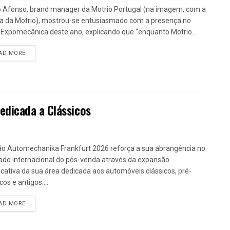
 Afonso, brand manager da Motrio Portugal (na imagem, com a
a da Motrio), mostrou-se entusiasmado com a presença no
 Expomecânica deste ano, explicando que “enquanto Motrio...
DETAILS
AD MORE
dicada a Clássicos
ão Automechanika Frankfurt 2026 reforça a sua abrangência no
do internacional do pós-venda através da expansão
ficativa da sua área dedicada aos automóveis clássicos, pré-
cos e antigos....
DETAILS
AD MORE