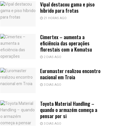
Vipal destacou gama e piso
híbrido para frotas
21 HORAS AGO
Cimertex – aumenta a
eficiência das operações
florestais com a Komatsu
2 DIAS AGO
Euromaster realizou encontro
nacional em Troia
3 DIAS AGO
Toyota Material Handling –
quando o armazém começa a
pensar por si
3 DIAS AGO