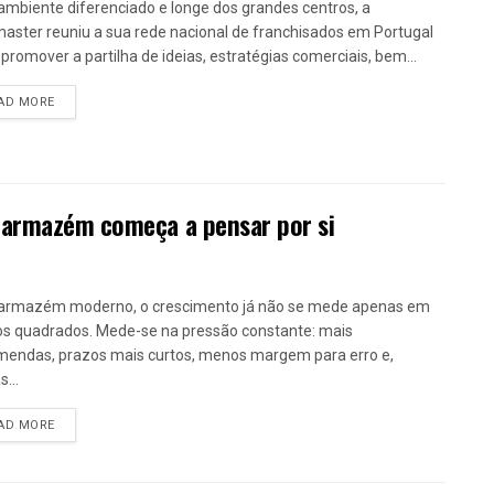
mbiente diferenciado e longe dos grandes centros, a
aster reuniu a sua rede nacional de franchisados em Portugal
 promover a partilha de ideias, estratégias comerciais, bem...
DETAILS
AD MORE
 armazém começa a pensar por si
armazém moderno, o crescimento já não se mede apenas em
s quadrados. Mede-se na pressão constante: mais
endas, prazos mais curtos, menos margem para erro e,
...
DETAILS
AD MORE