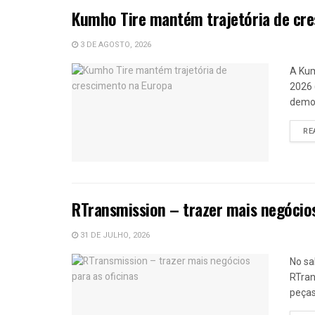
Kumho Tire mantém trajetória de cr
3 DE AGOSTO, 2026
A Kum
2026 
demon
RE
RTransmission – trazer mais negócios
31 DE JULHO, 2026
No sa
RTran
peças