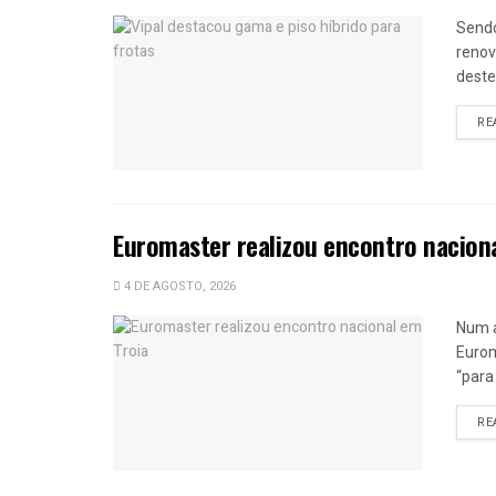
Sendo
renov
deste
RE
Euromaster realizou encontro nacion
4 DE AGOSTO, 2026
Num a
Eurom
“para
RE