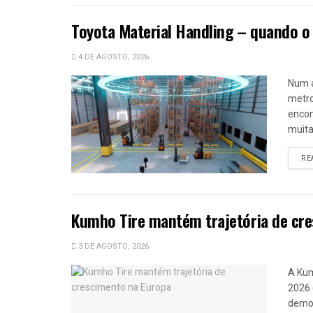
Toyota Material Handling – quando o
4 DE AGOSTO, 2026
Num 
metro
encom
muitas
RE
Kumho Tire mantém trajetória de cr
3 DE AGOSTO, 2026
A Kum
2026 
demon