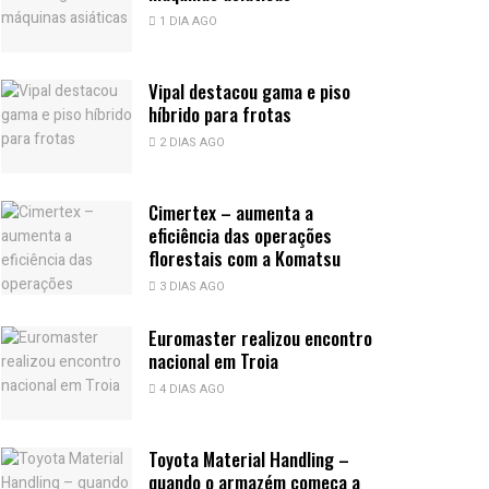
1 DIA AGO
Vipal destacou gama e piso
híbrido para frotas
2 DIAS AGO
Cimertex – aumenta a
eficiência das operações
florestais com a Komatsu
3 DIAS AGO
Euromaster realizou encontro
nacional em Troia
4 DIAS AGO
Toyota Material Handling –
quando o armazém começa a