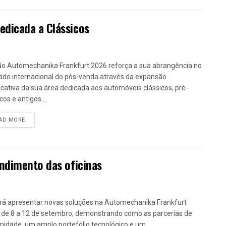
dicada a Clássicos
ão Automechanika Frankfurt 2026 reforça a sua abrangência no
do internacional do pós-venda através da expansão
ficativa da sua área dedicada aos automóveis clássicos, pré-
cos e antigos....
DETAILS
AD MORE
ndimento das oficinas
irá apresentar novas soluções na Automechanika Frankfurt
 de 8 a 12 de setembro, demonstrando como as parcerias de
midade, um amplo portefólio tecnológico e um...