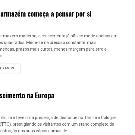
 armazém começa a pensar por si
armazém moderno, o crescimento já não se mede apenas em
s quadrados. Mede-se na pressão constante: mais
endas, prazos mais curtos, menos margem para erro e,
...
DETAILS
AD MORE
escimento na Europa
ho Tire teve uma presença de destaque no The Tire Cologne
(TTC), prestigiando os visitantes com um stand completo de
stração das suas várias gamas de...