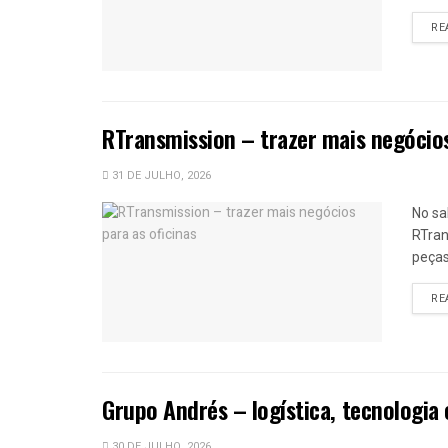
RE
RTransmission – trazer mais negócios
31 DE JULHO, 2026
No sa
RTran
peças
RE
Grupo Andrés – logística, tecnologia 
30 DE JULHO, 2026