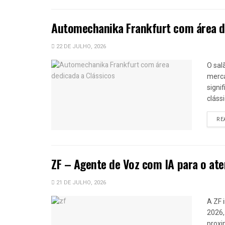
Automechanika Frankfurt com área de
22 DE JULHO, 2026
O sal
merca
signi
clássi
RE
ZF – Agente de Voz com IA para o ate
21 DE JULHO, 2026
A ZF 
2026,
proxi