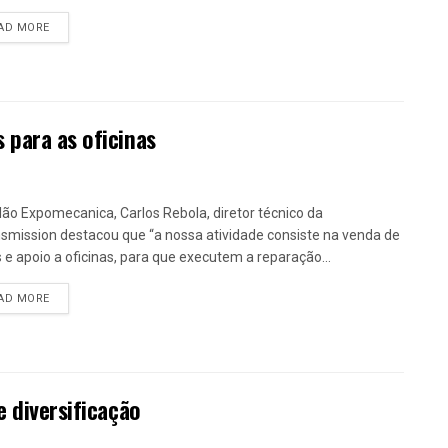
DETAILS
AD MORE
 para as oficinas
lão Expomecanica, Carlos Rebola, diretor técnico da
smission destacou que “a nossa atividade consiste na venda de
 e apoio a oficinas, para que executem a reparação...
DETAILS
AD MORE
e diversificação