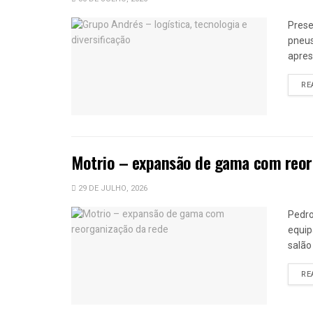
Prese
pneus
apres
RE
Motrio – expansão de gama com reor
29 DE JULHO, 2026
Pedro
equip
salão
RE