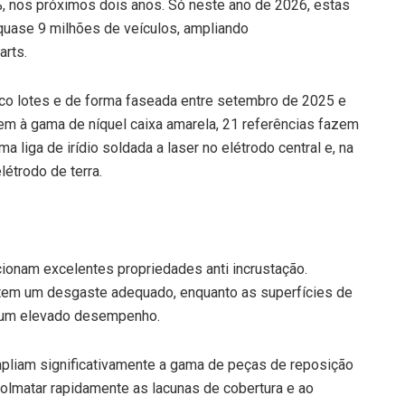
%, nos próximos dois anos. Só neste ano de 2026, estas
 quase 9 milhões de veículos, ampliando
arts.
nco lotes e de forma faseada entre setembro de 2025 e
em à gama de níquel caixa amarela, 21 referências fazem
 liga de irídio soldada a laser no elétrodo central e, na
létrodo de terra.
ionam excelentes propriedades anti incrustação.
ntem um desgaste adequado, enquanto as superfícies de
 e um elevado desempenho.
mpliam significativamente a gama de peças de reposição
colmatar rapidamente as lacunas de cobertura e ao