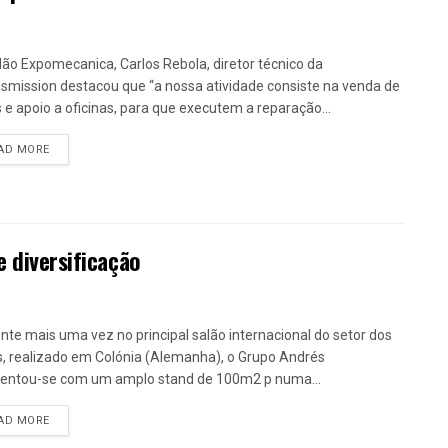
lão Expomecanica, Carlos Rebola, diretor técnico da
smission destacou que “a nossa atividade consiste na venda de
 e apoio a oficinas, para que executem a reparação...
DETAILS
AD MORE
e diversificação
nte mais uma vez no principal salão internacional do setor dos
, realizado em Colónia (Alemanha), o Grupo Andrés
entou-se com um amplo stand de 100m2 p numa...
DETAILS
AD MORE