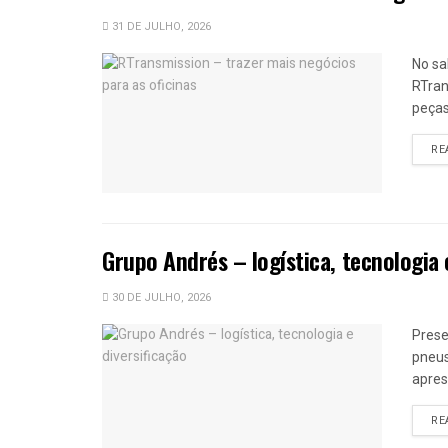
31 DE JULHO, 2026
No sa
RTran
peças
RE
Grupo Andrés – logística, tecnologia 
30 DE JULHO, 2026
Prese
pneus
apres
RE