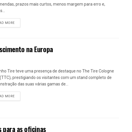
endas, prazos mais curtos, menos margem para erro e,
...
DETAILS
AD MORE
escimento na Europa
ho Tire teve uma presença de destaque no The Tire Cologne
(TTC), prestigiando os visitantes com um stand completo de
stração das suas várias gamas de...
DETAILS
AD MORE
 para as oficinas