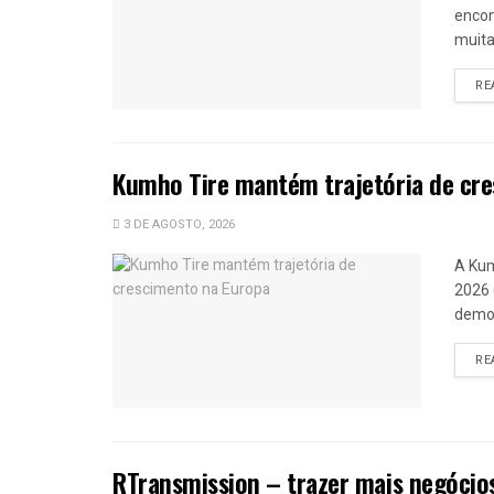
encom
muitas
RE
Kumho Tire mantém trajetória de cr
3 DE AGOSTO, 2026
A Kum
2026 
demon
RE
RTransmission – trazer mais negócios