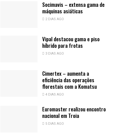
Socimavis – extensa gama de
máquinas asiáticas
2 DIAS AGO
Vipal destacou gama e piso
híbrido para frotas
3 DIAS AGO
Cimertex – aumenta a
eficiência das operações
florestais com a Komatsu
4 DIAS AGO
Euromaster realizou encontro
nacional em Troia
5 DIAS AGO