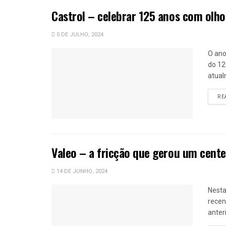
Castrol – celebrar 125 anos com olho
5 DE JULHO, 2024
O ano
do 12
atual
RE
Valeo – a fricção que gerou um cente
14 DE JUNHO, 2024
Nesta
recen
anter