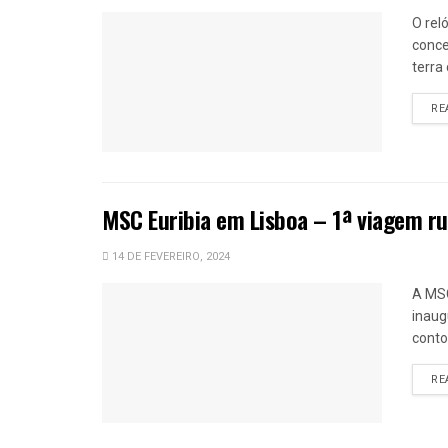
O rel
conce
terra
RE
MSC Euribia em Lisboa – 1ª viagem r
14 DE FEVEREIRO, 2024
A MSC
inaug
conto
RE