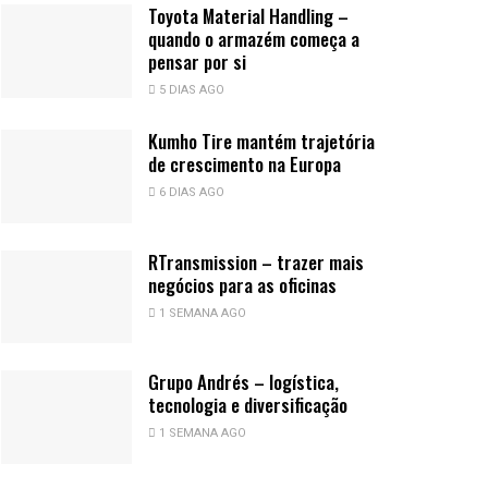
Toyota Material Handling –
quando o armazém começa a
pensar por si
5 DIAS AGO
Kumho Tire mantém trajetória
de crescimento na Europa
6 DIAS AGO
RTransmission – trazer mais
negócios para as oficinas
1 SEMANA AGO
Grupo Andrés – logística,
tecnologia e diversificação
1 SEMANA AGO