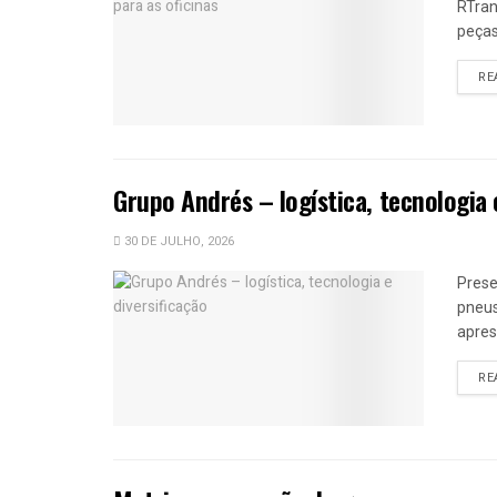
RTran
peças
RE
Grupo Andrés – logística, tecnologia 
30 DE JULHO, 2026
Prese
pneus
apres
RE