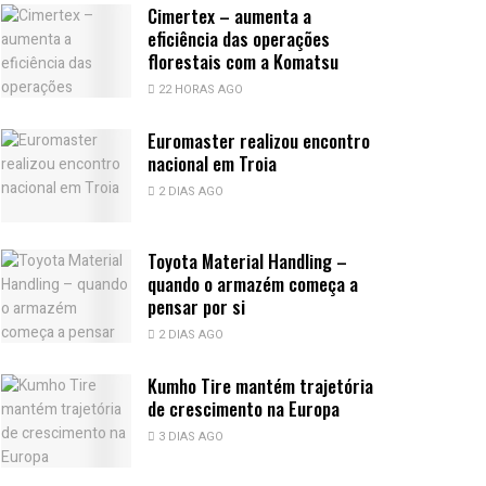
Cimertex – aumenta a
eficiência das operações
florestais com a Komatsu
22 HORAS AGO
Euromaster realizou encontro
nacional em Troia
2 DIAS AGO
Toyota Material Handling –
quando o armazém começa a
pensar por si
2 DIAS AGO
Kumho Tire mantém trajetória
de crescimento na Europa
3 DIAS AGO