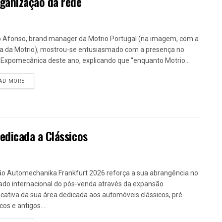
ganização da rede
 Afonso, brand manager da Motrio Portugal (na imagem, com a
a da Motrio), mostrou-se entusiasmado com a presença no
 Expomecânica deste ano, explicando que “enquanto Motrio...
DETAILS
AD MORE
dicada a Clássicos
ão Automechanika Frankfurt 2026 reforça a sua abrangência no
do internacional do pós-venda através da expansão
ficativa da sua área dedicada aos automóveis clássicos, pré-
cos e antigos....