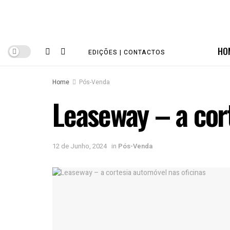
HO
EDIÇÕES | CONTACTOS
Home
Pós-Venda
Leaseway – a cor
12 de Junho, 2024
in
Pós-Venda