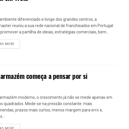
mbiente diferenciado e longe dos grandes centros, a
aster reuniu a sua rede nacional de franchisados em Portugal
 promover a partilha de ideias, estratégias comerciais, bem...
DETAILS
AD MORE
 armazém começa a pensar por si
armazém moderno, o crescimento já não se mede apenas em
s quadrados. Mede-se na pressão constante: mais
endas, prazos mais curtos, menos margem para erro e,
...
DETAILS
AD MORE