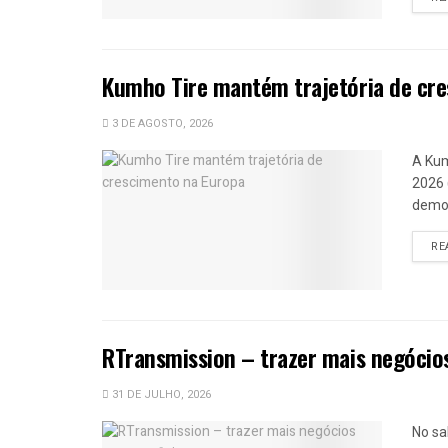
Kumho Tire mantém trajetória de cr
3 DE AGOSTO, 2026
A Kum
2026 
demon
RE
RTransmission – trazer mais negócios
31 DE JULHO, 2026
No sa