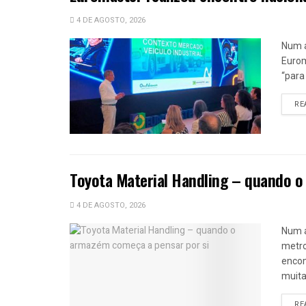
4 DE AGOSTO, 2026
Num a
Eurom
“para
RE
Toyota Material Handling – quando o
4 DE AGOSTO, 2026
Num 
metro
encom
muitas
RE