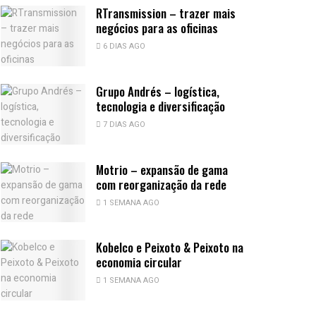
RTransmission – trazer mais
negócios para as oficinas
6 DIAS AGO
Grupo Andrés – logística,
tecnologia e diversificação
7 DIAS AGO
Motrio – expansão de gama
com reorganização da rede
1 SEMANA AGO
Kobelco e Peixoto & Peixoto na
economia circular
1 SEMANA AGO