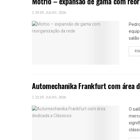
Motrio – expansão de gama com reor
29 DE JULHO, 2026
Pedro
equip
salão
RE
Automechanika Frankfurt com área de
22 DE JULHO, 2026
O sal
merca
signi
clássi