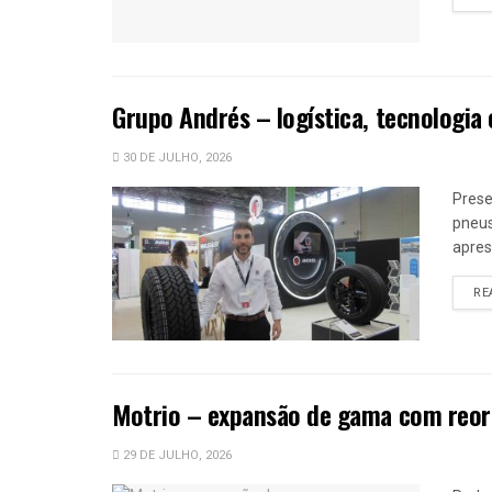
Grupo Andrés – logística, tecnologia 
30 DE JULHO, 2026
Prese
pneus
apres
RE
Motrio – expansão de gama com reor
29 DE JULHO, 2026