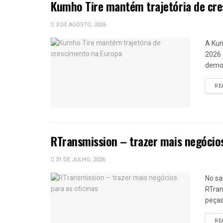
Kumho Tire mantém trajetória de cr
3 DE AGOSTO, 2026
A Kum
2026 
demon
RE
RTransmission – trazer mais negócios
31 DE JULHO, 2026
No sa
RTran
peças
RE