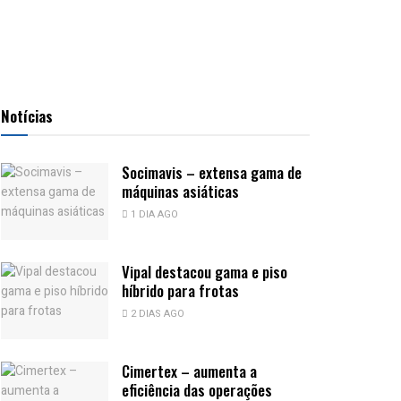
Notícias
Socimavis – extensa gama de
máquinas asiáticas
1 DIA AGO
Vipal destacou gama e piso
híbrido para frotas
2 DIAS AGO
Cimertex – aumenta a
eficiência das operações