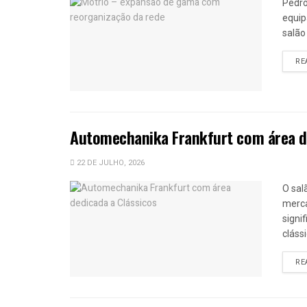
Pedro
equip
salão
RE
Automechanika Frankfurt com área de
22 DE JULHO, 2026
O sal
merca
signi
clássi
RE