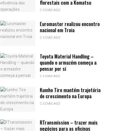
florestais com a Komatsu
3 DIAS AGO
Euromaster realizou encontro
nacional em Troia
4 DIAS AGO
Toyota Material Handling –
quando o armazém começa a
pensar por si
4 DIAS AGO
Kumho Tire mantém trajetória
de crescimento na Europa
5 DIAS AGO
RTransmission – trazer mais
negócios para as oficinas