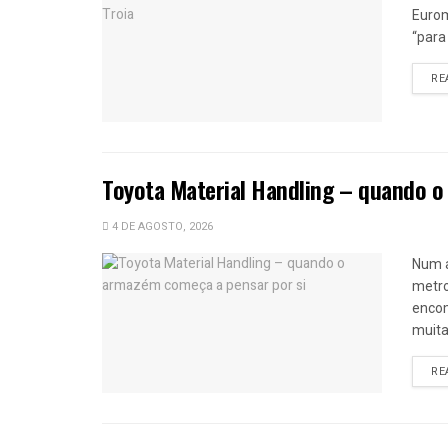
Eurom
“para
RE
Toyota Material Handling – quando o
4 DE AGOSTO, 2026
Num 
metro
encom
muitas
RE