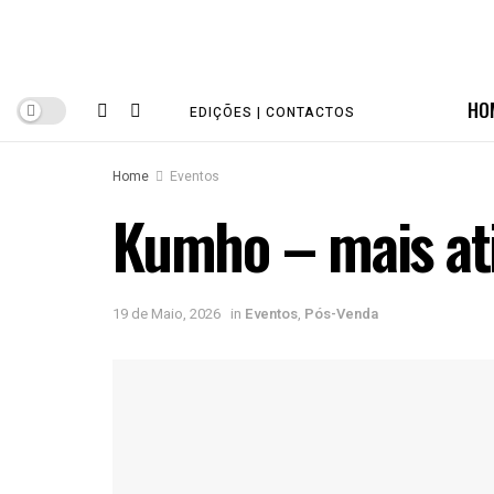
HO
EDIÇÕES | CONTACTOS
Home
Eventos
Kumho – mais ati
19 de Maio, 2026
in
Eventos
,
Pós-Venda