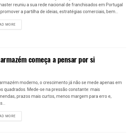
aster reuniu a sua rede nacional de franchisados em Portugal
 promover a partilha de ideias, estratégias comerciais, bem...
DETAILS
AD MORE
 armazém começa a pensar por si
armazém moderno, o crescimento já não se mede apenas em
s quadrados. Mede-se na pressão constante: mais
endas, prazos mais curtos, menos margem para erro e,
...
DETAILS
AD MORE