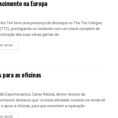
escimento na Europa
ho Tire teve uma presença de destaque no The Tire Cologne
(TTC), prestigiando os visitantes com um stand completo de
stração das suas várias gamas de...
DETAILS
AD MORE
 para as oficinas
lão Expomecanica, Carlos Rebola, diretor técnico da
smission destacou que “a nossa atividade consiste na venda de
 e apoio a oficinas, para que executem a reparação...
DETAILS
AD MORE