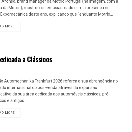
 Afonso, brand manager da Motrio Portugal (na imagem, com a
a da Motrio), mostrou-se entusiasmado com a presença no
 Expomecânica deste ano, explicando que “enquanto Motrio...
DETAILS
AD MORE
dicada a Clássicos
ão Automechanika Frankfurt 2026 reforça a sua abrangência no
do internacional do pós-venda através da expansão
ficativa da sua área dedicada aos automóveis clássicos, pré-
cos e antigos....
DETAILS
AD MORE