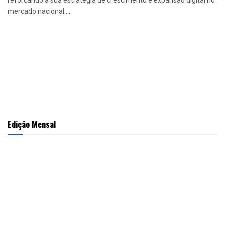
reforçando a sua estratégia de crescimento e expansão digital no
mercado nacional....
Edição Mensal